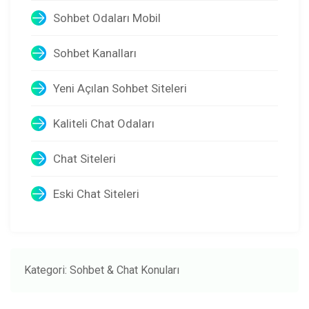
Sohbet Odaları Mobil
Sohbet Kanalları
Yeni Açılan Sohbet Siteleri
Kaliteli Chat Odaları
Chat Siteleri
Eski Chat Siteleri
Kategori:
Sohbet & Chat Konuları