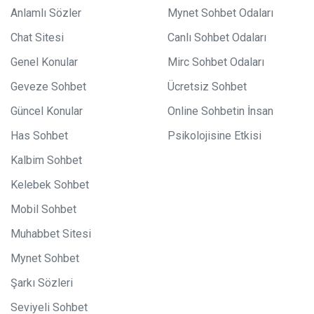
Anlamlı Sözler
Mynet Sohbet Odaları
Chat Sitesi
Canlı Sohbet Odaları
Genel Konular
Mirc Sohbet Odaları
Geveze Sohbet
Ücretsiz Sohbet
Güncel Konular
Online Sohbetin İnsan
Has Sohbet
Psikolojisine Etkisi
Kalbim Sohbet
Kelebek Sohbet
Mobil Sohbet
Muhabbet Sitesi
Mynet Sohbet
Şarkı Sözleri
Seviyeli Sohbet