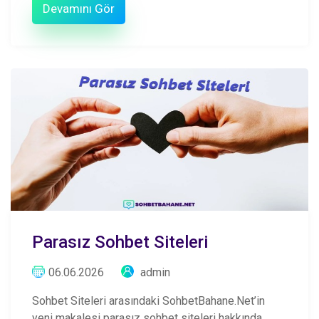
Devamını Gör
Parasız Sohbet Siteleri
06.06.2026
admin
Sohbet Siteleri arasındaki SohbetBahane.Net’in
yeni makalesi parasız sohbet siteleri hakkında