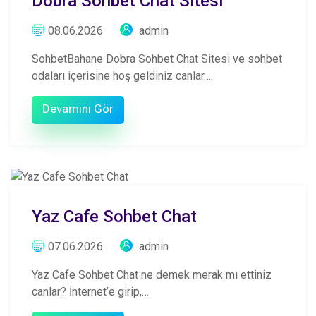
Dobra Sohbet Chat Sitesi
08.06.2026
admin
SohbetBahane Dobra Sohbet Chat Sitesi ve sohbet
odaları içerisine hoş geldiniz canlar….
Devamını Gör
Yaz Cafe Sohbet Chat
07.06.2026
admin
Yaz Cafe Sohbet Chat ne demek merak mı ettiniz
canlar? İnternet’e girip,…