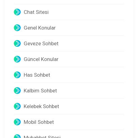
Chat Sitesi
Genel Konular
Geveze Sohbet
Güncel Konular
Has Sohbet
Kalbim Sohbet
Kelebek Sohbet
Mobil Sohbet
Muhabbet Sitesi