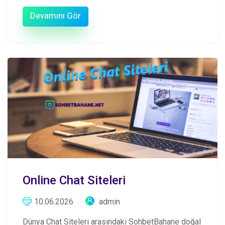
Devamını Gör
Online Chat Siteleri
10.06.2026
admin
Dünya Chat Siteleri arasındaki SohbetBahane doğal