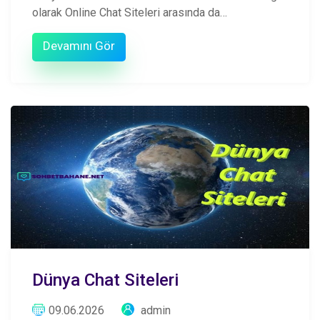
olarak Online Chat Siteleri arasında da…
Devamını Gör
Dünya Chat Siteleri
09.06.2026
admin