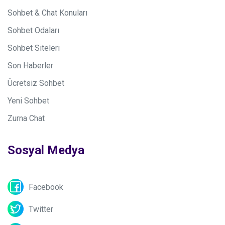
Sohbet & Chat Konuları
Sohbet Odaları
Sohbet Siteleri
Son Haberler
Ücretsiz Sohbet
Yeni Sohbet
Zurna Chat
Sosyal Medya
Facebook
Twitter