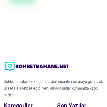
Sohbet siteleri farklı şehirlerden insanları bir araya getirerek
ücretsiz sohbet
edip, yeni arkadaşlıklar kurmanıza katkı
sağlar.
Kategoriler
Son Yazılar