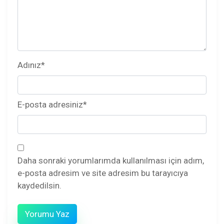
Adınız
*
E-posta adresiniz
*
Daha sonraki yorumlarımda kullanılması için adım,
e-posta adresim ve site adresim bu tarayıcıya
kaydedilsin.