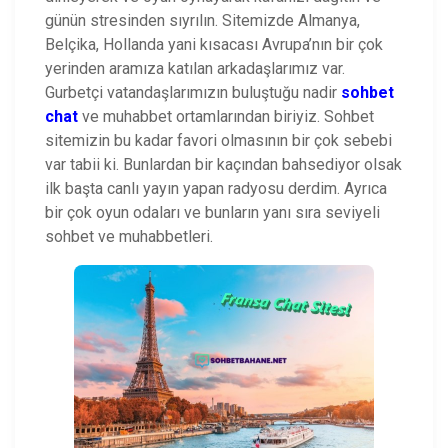
günün stresinden sıyrılın. Sitemizde Almanya,
Belçika, Hollanda yani kısacası Avrupa’nın bir çok
yerinden aramıza katılan arkadaşlarımız var.
Gurbetçi vatandaşlarımızın buluştuğu nadir
sohbet
chat
ve muhabbet ortamlarından biriyiz. Sohbet
sitemizin bu kadar favori olmasının bir çok sebebi
var tabii ki. Bunlardan bir kaçından bahsediyor olsak
ilk başta canlı yayın yapan radyosu derdim. Ayrıca
bir çok oyun odaları ve bunların yanı sıra seviyeli
sohbet ve muhabbetleri.