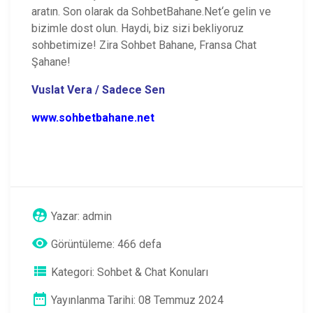
aratın. Son olarak da SohbetBahane.Net‘e gelin ve
bizimle dost olun. Haydi, biz sizi bekliyoruz
sohbetimize! Zira Sohbet Bahane, Fransa Chat
Şahane!
Vuslat Vera / Sadece Sen
www.sohbetbahane.net
Yazar:
admin
Görüntüleme: 466 defa
Kategori:
Sohbet & Chat Konuları
Yayınlanma Tarihi: 08 Temmuz 2024