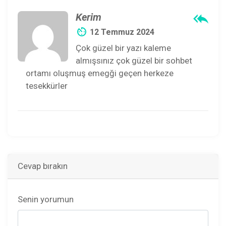
Kerim
12 Temmuz 2024
Çok güzel bir yazı kaleme
almışsınız çok güzel bir sohbet
ortamı oluşmuş emegği geçen herkeze
tesekkürler
Cevap bırakın
Senin yorumun