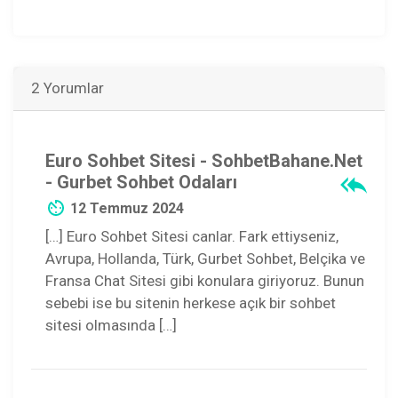
2 Yorumlar
Euro Sohbet Sitesi - SohbetBahane.Net
- Gurbet Sohbet Odaları
12 Temmuz 2024
[…] Euro Sohbet Sitesi canlar. Fark ettiyseniz,
Avrupa, Hollanda, Türk, Gurbet Sohbet, Belçika ve
Fransa Chat Sitesi gibi konulara giriyoruz. Bunun
sebebi ise bu sitenin herkese açık bir sohbet
sitesi olmasında […]