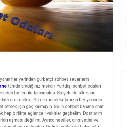
yanın her yerinden gurbetçi sohbet severlerin
ane
tamda aradığınız mekan. Yurtdışı sohbet odaları
nden birileri ile tanışmakta. Bu şekilde ülkesine
slata erdirmekte. Sizde memleketimizin her yerinden
bet etmek için geç kalmayın. Gelin sohbet bahane chat
hep birlikte eğlenceli vakitler geçirelim. Dostlarım
ları aşması değil mi. Ayrıca nesiller, cinsiyetler ve
 yeteneğinde yatmakta. Doğu’nun Batı ile buluştuğu,