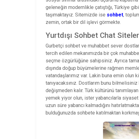
geleneğin modernlikle çatıştığı, Türkiye gib
taşımaktayız. Sitemizde ise
sohbet
, toplu
zemin, ortak bir dil işlevi görmekte.
Yurtdışı Sohbet Chat Siteler
Gurbetçi sohbet ve muhabbet sever dostlar
tercih edilen mekanımızda bir çok muhabbet
seçme özgürlüğüne sahipsiniz. Ayrıca tama
dışında doğup büyümelerine rağmen memleke
vatandaşlarımız var. Lakin buna emin olun 
tanıyacaksınız. Dostlarım bunu bilmelisiniz 
değişmeden kalır. Türk kültürünü tanımlayan 
yemek yiyor olun, ister yabancılarla siyaset 
uzun süre yabancı kalmadığını hatırlatmakta
bulduğunuzda sohbete katılmaktan korkmay