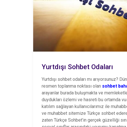
Yurtdışı Sohbet Odaları
Yurtdışı sohbet odaları mı arıyorsunuz? Dün
resmen toplanma noktası olan
sohbet bah
arayanlar burada buluşmakta ve memleketleri
duydukları özlemi ve hasreti bu ortamda vu
katılım sağlayan kullanıcılarımız ile muhab
ve muhabbet sitemize Türkçe sohbet ederek 
zaten Türkçe Sohbet’in gerçek güzelliği sınır
sosyal sınıflar arasındaki uçurumu kapatma