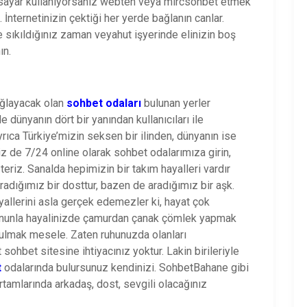
gisayar kullanıyorsanız webten veya mircsohbet etmek
z. İnternetinizin çektiği her yerde bağlanın canlar.
de sıkıldığınız zaman veyahut işyerinde elinizin boş
ın.
ağlayacak olan
sohbet odaları
bulunan yerler
dünyanın dört bir yanından kullanıcıları ile
ıca Türkiye’mizin seksen bir ilinden, dünyanın ise
iz de 7/24 online olarak sohbet odalarımıza girin,
teriz. Sanalda hepimizin bir takım hayalleri vardır
ığımız bir dosttur, bazen de aradığımız bir aşk.
yallerini asla gerçek edemezler ki, hayat çok
, onunla hayalinizde çamurdan çanak çömlek yapmak
bulmak mesele. Zaten ruhunuzda olanları
 sohbet sitesine ihtiyacınız yoktur. Lakin birileriyle
t
odalarında bulursunuz kendinizi. SohbetBahane gibi
tamlarında arkadaş, dost, sevgili olacağınız