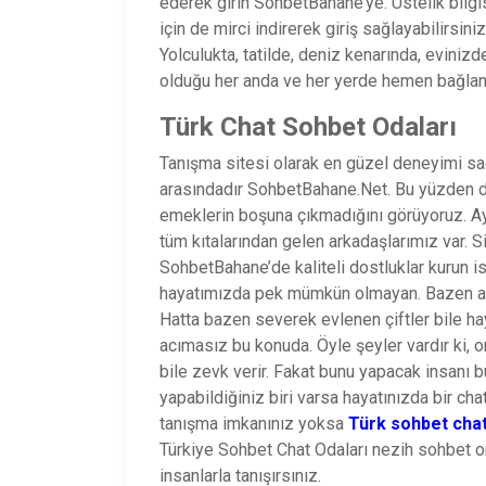
ederek girin SohbetBahane’ye. Üstelik bil
için de mirci indirerek giriş sağlayabilirsini
Yolculukta, tatilde, deniz kenarında, eviniz
olduğu her anda ve her yerde hemen bağlan
Türk Chat Sohbet Odaları
Tanışma sitesi olarak en güzel deneyimi s
arasındadır SohbetBahane.Net. Bu yüzden de 
emeklerin boşuna çıkmadığını görüyoruz. Ayr
tüm kıtalarından gelen arkadaşlarımız var. S
SohbetBahane’de kaliteli dostluklar kurun is
hayatımızda pek mümkün olmayan. Bazen arad
Hatta bazen severek evlenen çiftler bile ha
acımasız bu konuda. Öyle şeyler vardır ki
bile zevk verir. Fakat bunu yapacak insanı 
yapabildiğiniz biri varsa hayatınızda bir chat
tanışma imkanınız yoksa
Türk sohbet cha
Türkiye Sohbet Chat Odaları nezih sohbet or
insanlarla tanışırsınız.