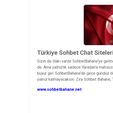
Türkiye Sohbet Chat Siteler
Sizin de illaki vardır SohbetBahane’ye gelme
de. Ama yalnızlık sadece Yaradan’a mahsust
buyur gel. SohbetBahane’de gece gündüz de
yalnız kalmayacaksın. Zira Sohbet Bahane,
www.sohbetbahane.net