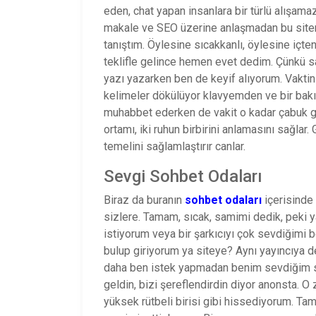
eden, chat yapan insanlara bir türlü alışam
makale ve SEO üzerine anlaşmadan bu site
tanıştım. Öylesine sıcakkanlı, öylesine içte
teklifle gelince hemen evet dedim. Çünkü sa
yazı yazarken ben de keyif alıyorum. Vaktin
kelimeler dökülüyor klavyemden ve bir bak
muhabbet ederken de vakit o kadar çabuk 
ortamı, iki ruhun birbirini anlamasını sağlar.
temelini sağlamlaştırır canlar.
Sevgi Sohbet Odaları
Biraz da buranın
sohbet odaları
içerisinde 
sizlere. Tamam, sıcak, samimi dedik, peki 
istiyorum veya bir şarkıcıyı çok sevdiğimi b
bulup giriyorum ya siteye? Aynı yayıncıya 
daha ben istek yapmadan benim sevdiğim sa
geldin, bizi şereflendirdin diyor anonsta. O
yüksek rütbeli birisi gibi hissediyorum. Ta