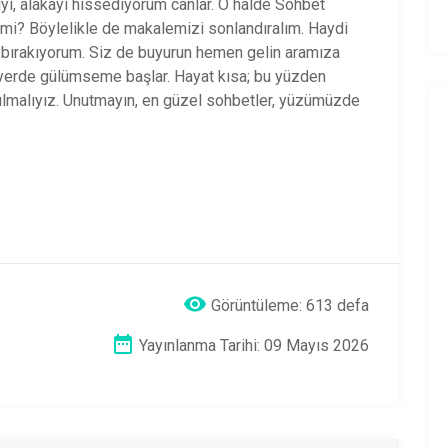
iyi, alakayı hissediyorum canlar. O halde Sohbet
mi? Böylelikle de makalemizi sonlandıralım. Haydi
ta bırakıyorum. Siz de buyurun hemen gelin aramıza
 yerde gülümseme başlar. Hayat kısa; bu yüzden
kılmalıyız. Unutmayın, en güzel sohbetler, yüzümüzde
Görüntüleme: 613 defa
Yayınlanma Tarihi: 09 Mayıs 2026