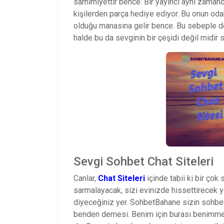
samimiyettir bence. Bir yayıncı aynı zamanda
kişilerden parça hediye ediyor. Bu onun odak
olduğu manasına gelir bence. Bu sebeple d
halde bu da sevginin bir çeşidi değil midir 
Sevgi Sohbet Chat Siteleri
Canlar,
Chat Siteleri
içinde tabii ki bir çok 
sarmalayacak, sizi evinizde hissettirecek 
diyeceğiniz yer. SohbetBahane sizin sohbet
benden demesi. Benim için burası benimme