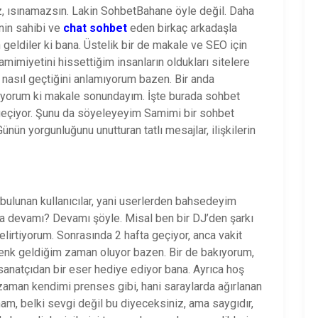
az, ısınamazsın. Lakin SohbetBahane öyle değil. Daha
nin sahibi ve
chat sohbet
eden birkaç arkadaşla
n geldiler ki bana. Üstelik bir de makale ve SEO için
mimiyetini hissettiğim insanların oldukları sitelere
 nasıl geçtiğini anlamıyorum bazen. Bir anda
ıyorum ki makale sonundayım. İşte burada sohbet
geçiyor. Şunu da söyeleyeyim Samimi bir
sohbet
 Günün yorgunluğunu unutturan tatlı mesajlar, ilişkilerin
bulunan kullanıcılar, yani userlerden bahsedeyim
ya devamı? Devamı şöyle. Misal ben bir DJ’den şarkı
elirtiyorum. Sonrasında 2 hafta geçiyor, anca vakit
denk geldiğim zaman oluyor bazen. Bir de bakıyorum,
natçıdan bir eser hediye ediyor bana. Ayrıca hoş
 zaman kendimi prenses gibi, hani saraylarda ağırlanan
mam, belki sevgi değil bu diyeceksiniz, ama saygıdır,