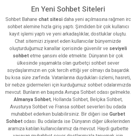
En Yeni Sohbet Siteleri
Sohbet Bahane
chat sitesi
daha yeni açılmasına rağmen irc
sohbet alemine hızla giriş yaptı. Şimdiden bir çok kullanıcı
kayıt işlemi yaptı ve yeni arkadaşlıklar, dostluklar oluştu.
Chat sitemizi ziyaret eden kullanıcılar bünyemizde
oluşturduğumuz kanallar içerisinde güvenilir ve
seviyeli
sohbet
etme şansını elde etmekte. Dünyanın bir çok
ülkesinde yaşamakta olan gurbetçi sohbet sever
soydaşlarımızın en çok tercih ettiği yer olmayı da başardık
bu kısa süre zarfında. Vatanlarına duydukları özlemi, hasreti,
bir nebze gidermeleri için kurduğumuz sohbet odalarımızda
mevcut. Bunların en başında Avrupa Sohbet odası gelmekte.
Almanya Sohbet
, Hollanda Sohbet, Belçika Sohbet,
Avusturya Sohbet ve Fransa sohbet severleri bu odada
muhabbet ederken bulabilirsiniz. Bir diğeri ise
Gurbet
Sohbet
odası. Bu odalarda ise Dünyanın diğer ülkelerinden
aramıza katılan kullanıcılarımız da mevcut. Haydi gurbette
yaşayan muhabbet sever dostlarımızla tanışmak için