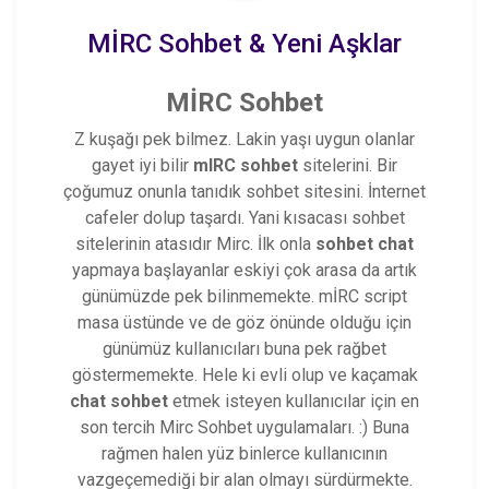
MİRC Sohbet & Yeni Aşklar
MİRC Sohbet
Z kuşağı pek bilmez. Lakin yaşı uygun olanlar
gayet iyi bilir
mIRC sohbet
sitelerini. Bir
çoğumuz onunla tanıdık sohbet sitesini. İnternet
cafeler dolup taşardı. Yani kısacası sohbet
sitelerinin atasıdır Mirc. İlk onla
sohbet chat
yapmaya başlayanlar eskiyi çok arasa da artık
günümüzde pek bilinmemekte. mİRC script
masa üstünde ve de göz önünde olduğu için
günümüz kullanıcıları buna pek rağbet
göstermemekte. Hele ki evli olup ve kaçamak
chat sohbet
etmek isteyen kullanıcılar için en
son tercih Mirc Sohbet uygulamaları. :) Buna
rağmen halen yüz binlerce kullanıcının
vazgeçemediği bir alan olmayı sürdürmekte.