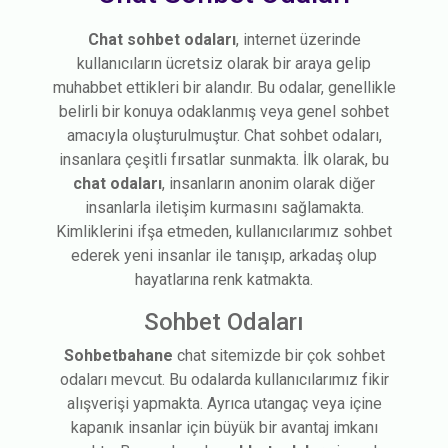
Chat sohbet odaları
, internet üzerinde
kullanıcıların ücretsiz olarak bir araya gelip
muhabbet ettikleri bir alandır. Bu odalar, genellikle
belirli bir konuya odaklanmış veya genel sohbet
amacıyla oluşturulmuştur. Chat sohbet odaları,
insanlara çeşitli fırsatlar sunmakta. İlk olarak, bu
chat odaları
, insanların anonim olarak diğer
insanlarla iletişim kurmasını sağlamakta.
Kimliklerini ifşa etmeden, kullanıcılarımız sohbet
ederek yeni insanlar ile tanışıp, arkadaş olup
hayatlarına renk katmakta.
Sohbet Odaları
Sohbetbahane
chat sitemizde bir çok sohbet
odaları mevcut. Bu odalarda kullanıcılarımız fikir
alışverişi yapmakta. Ayrıca utangaç veya içine
kapanık insanlar için büyük bir avantaj imkanı