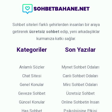
Sohbet siteleri farklı şehirlerden insanları bir araya
getirerek
ücretsiz sohbet
edip, yeni arkadaşlıklar
kurmanıza katkı sağlar.
Kategoriler
Son Yazılar
Anlamlı Sözler
Mynet Sohbet Odaları
Chat Sitesi
Canlı Sohbet Odaları
Genel Konular
Mirc Sohbet Odaları
Geveze Sohbet
Ücretsiz Sohbet
Güncel Konular
Online Sohbetin İnsan
Has Sohbet
Psikolojisine Etkisi