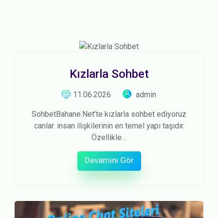
Kızlarla Sohbet
11.06.2026
admin
SohbetBahane.Net’te kızlarla sohbet ediyoruz
canlar. insan ilişkilerinin en temel yapı taşıdır.
Özellikle…
Devamını Gör