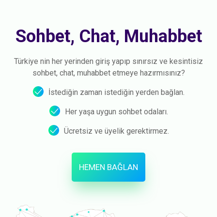
Sohbet, Chat, Muhabbet
Türkiye nin her yerinden giriş yapıp sınırsız ve kesintisiz
sohbet, chat, muhabbet etmeye hazırmısınız?
İstediğin zaman istediğin yerden bağlan.
Her yaşa uygun sohbet odaları.
Ücretsiz ve üyelik gerektirmez.
HEMEN BAĞLAN