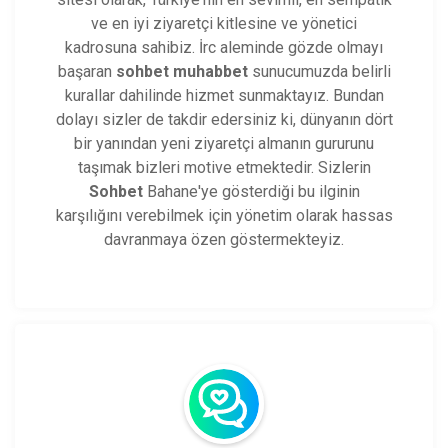
ve en iyi ziyaretçi kitlesine ve yönetici
kadrosuna sahibiz. İrc aleminde gözde olmayı
başaran
sohbet muhabbet
sunucumuzda belirli
kurallar dahilinde hizmet sunmaktayız. Bundan
dolayı sizler de takdir edersiniz ki, dünyanın dört
bir yanından yeni ziyaretçi almanın gururunu
taşımak bizleri motive etmektedir. Sizlerin
Sohbet
Bahane'ye gösterdiği bu ilginin
karşılığını verebilmek için yönetim olarak hassas
davranmaya özen göstermekteyiz.