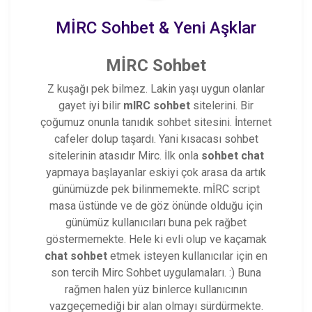
MİRC Sohbet & Yeni Aşklar
MİRC Sohbet
Z kuşağı pek bilmez. Lakin yaşı uygun olanlar
gayet iyi bilir
mIRC sohbet
sitelerini. Bir
çoğumuz onunla tanıdık sohbet sitesini. İnternet
cafeler dolup taşardı. Yani kısacası sohbet
sitelerinin atasıdır Mirc. İlk onla
sohbet chat
yapmaya başlayanlar eskiyi çok arasa da artık
günümüzde pek bilinmemekte. mİRC script
masa üstünde ve de göz önünde olduğu için
günümüz kullanıcıları buna pek rağbet
göstermemekte. Hele ki evli olup ve kaçamak
chat sohbet
etmek isteyen kullanıcılar için en
son tercih Mirc Sohbet uygulamaları. :) Buna
rağmen halen yüz binlerce kullanıcının
vazgeçemediği bir alan olmayı sürdürmekte.