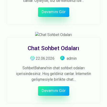
canlar. Öyleyse, siz de kendinizi bir…
Devamını Gör
Chat Sohbet Odaları
22.06.2026
admin
SohbetBahane’nin chat sohbet odaları
içerisindesiniz. Hoş geldiniz canlar. İnternetin
gelişmesiyle birlikte chat…
Devamını Gör