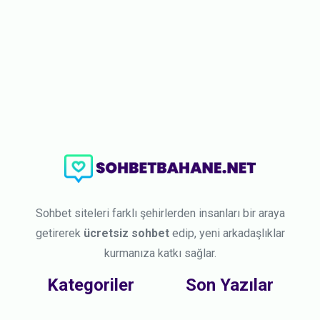
Sohbet siteleri farklı şehirlerden insanları bir araya
getirerek
ücretsiz sohbet
edip, yeni arkadaşlıklar
kurmanıza katkı sağlar.
Kategoriler
Son Yazılar