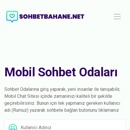
Mobil Sohbet Odaları
Sohbet Odalarına giriş yaparak, yeni insanlar ile tanışabilir,
Mobil Chat Sitesi içinde zamanınızı kaliteli bir şekilde
geçirebilirsiniz. Bunun için tek yapmanız gereken kullanıcı
adı (Rumuz) yazarak sohbete bağlan butonunu tıklamanız