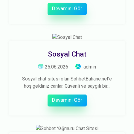
Devamını Gör
Sosyal Chat
25.06.2026
admin
Sosyal chat sitesi olan SohbetBahane.net’e
hoş geldiniz canlar. Güvenli ve saygılı bir…
Devamını Gör