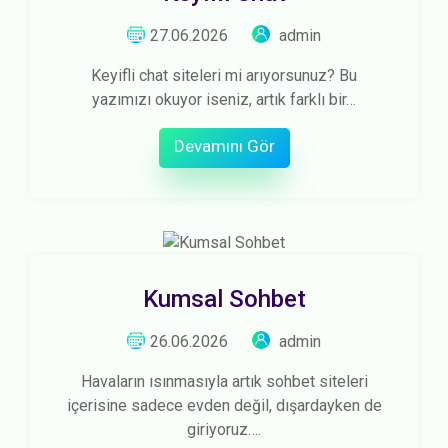
27.06.2026
admin
Keyifli chat siteleri mi arıyorsunuz? Bu
yazımızı okuyor iseniz, artık farklı bir…
Devamını Gör
Kumsal Sohbet
26.06.2026
admin
Havaların ısınmasıyla artık sohbet siteleri
içerisine sadece evden değil, dışardayken de
giriyoruz….