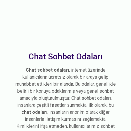
Chat Sohbet Odaları
Chat sohbet odaları
, internet üzerinde
kullanıcıların ücretsiz olarak bir araya gelip
muhabbet ettikleri bir alandır. Bu odalar, genellikle
belirli bir konuya odaklanmış veya genel sohbet
amacıyla oluşturulmuştur. Chat sohbet odaları,
insanlara çeşitli fırsatlar sunmakta. İlk olarak, bu
chat odaları
, insanların anonim olarak diğer
insanlarla iletişim kurmasını sağlamakta.
Kimliklerini ifşa etmeden, kullanıcılarımız sohbet