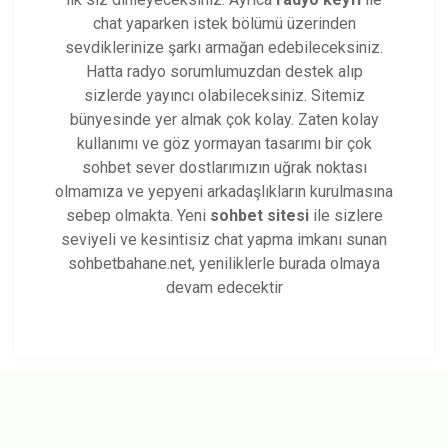
chat yaparken istek bölümü üzerinden
sevdiklerinize şarkı armağan edebileceksiniz.
Hatta radyo sorumlumuzdan destek alıp
sizlerde yayıncı olabileceksiniz. Sitemiz
bünyesinde yer almak çok kolay. Zaten kolay
kullanımı ve göz yormayan tasarımı bir çok
sohbet sever dostlarımızın uğrak noktası
olmamıza ve yepyeni arkadaşlıkların kurulmasına
sebep olmakta. Yeni
sohbet sitesi
ile sizlere
seviyeli ve kesintisiz chat yapma imkanı sunan
sohbetbahane.net, yeniliklerle burada olmaya
devam edecektir