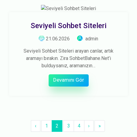
Seviyeli Sohbet Siteleri
21.06.2026
admin
Seviyeli Sohbet Siteleri arayan canlar, artık
aramayı bırakın. Zira SohbetBahane.Net’i
bulduysanız, aramanızın…
Devamını Gör
Sayfa gezinme
Sayfa
Geçerli Sayfa
Sayfa
Sayfa
‹
1
2
3
4
›
»