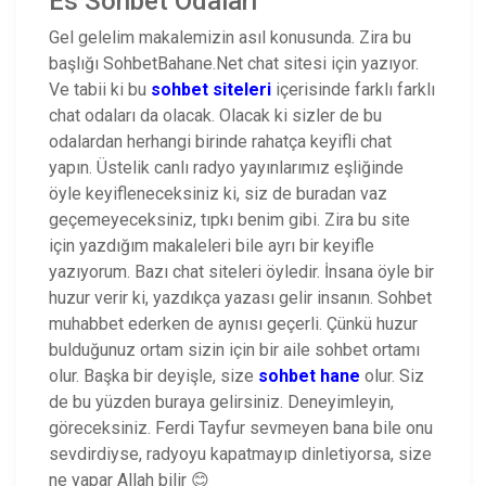
Es Sohbet Odaları
Gel gelelim makalemizin asıl konusunda. Zira bu
başlığı SohbetBahane.Net chat sitesi için yazıyor.
Ve tabii ki bu
sohbet siteleri
içerisinde farklı farklı
chat odaları da olacak. Olacak ki sizler de bu
odalardan herhangi birinde rahatça keyifli chat
yapın. Üstelik canlı radyo yayınlarımız eşliğinde
öyle keyifleneceksiniz ki, siz de buradan vaz
geçemeyeceksiniz, tıpkı benim gibi. Zira bu site
için yazdığım makaleleri bile ayrı bir keyifle
yazıyorum. Bazı chat siteleri öyledir. İnsana öyle bir
huzur verir ki, yazdıkça yazası gelir insanın. Sohbet
muhabbet ederken de aynısı geçerli. Çünkü huzur
bulduğunuz ortam sizin için bir aile sohbet ortamı
olur. Başka bir deyişle, size
sohbet hane
olur. Siz
de bu yüzden buraya gelirsiniz. Deneyimleyin,
göreceksiniz. Ferdi Tayfur sevmeyen bana bile onu
sevdirdiyse, radyoyu kapatmayıp dinletiyorsa, size
ne yapar Allah bilir 😊