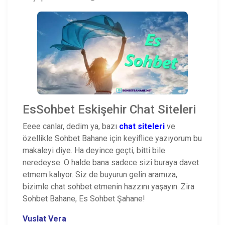
EsSohbet Eskişehir Chat Siteleri
Eeee canlar, dedim ya, bazı
chat siteleri
ve
özellikle Sohbet Bahane için keyiflice yazıyorum bu
makaleyi diye. Ha deyince geçti, bitti bile
neredeyse. O halde bana sadece sizi buraya davet
etmem kalıyor. Siz de buyurun gelin aramıza,
bizimle chat sohbet etmenin hazzını yaşayın. Zira
Sohbet Bahane, Es Sohbet Şahane!
Vuslat Vera