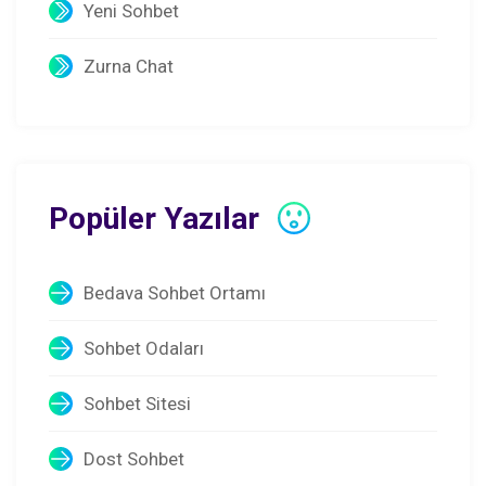
Yeni Sohbet
Zurna Chat
Popüler Yazılar
Bedava Sohbet Ortamı
Sohbet Odaları
Sohbet Sitesi
Dost Sohbet