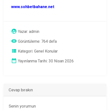
www.sohbetbahane.net
Yazar:
admin
Görüntüleme: 764 defa
Kategori:
Genel Konular
Yayınlanma Tarihi: 30 Nisan 2026
Cevap bırakın
Senin yorumun