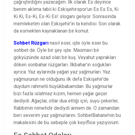
çağrıştırdığını yazacağım. İlk olarak Es deyince
benim aklıma tabii ki Eskişehirspor’un Es Es Es, Ki
Ki Ki, Es-Ki, Es-Ki Es! sloganı geliyor. Sonrasında
memleketim olan Eskişehir’in ta kendisi. Son olarak
da esmekten kaynaklanan bir komut.
Sohbet Rüzgarı
nasıl eser, işte öyle eser bu
sohbet de. Öyle bir şey işte. Masmavi bir
gökyüzünde azad olan bir kuş. Veyahut yaprakları
döken sonbahar rüzgarları. İlkbahar’ın soğukları
ayrıca. Yaz aylarında yağan yaz yağmurları. Yaz
yağmurunun ne olduğunu ilk defa Eskişehir’de
duydum rahmetli büyükbabamdan. Bu yağmurlar
bizi fazla ıslatmaz kızım, hemen yağar geçer
dediydi. Ağaçlar, otlar dua ettiği için, suyu çekerler,
Rabbimin nimetidir dediydi annem de. O zamandan
beri severim yaz yağmurlarını. SohbetBahane’nin bu
makalesini de bu sebeple çok keyiflice yazıyorum.