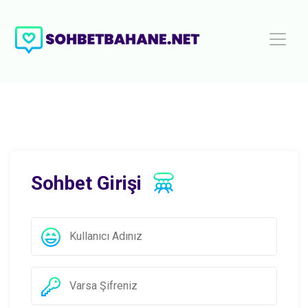
Sohbet Girişi