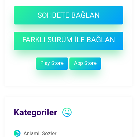
SOHBETE BAĞLAN
FARKLI SÜRÜM İLE BAĞLAN
Play Store
App Store
Kategoriler
Anlamlı Sözler