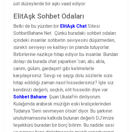
üst düzeylerde bir aşkı vaad ediyor.
ElitAşk Sohbet Odaları
Belki de bu yüzden bir
ElitAşk Chat
Sitesi
SohbetBahane.Net. Çünkü buradaki sohbet odaları
içindeki insanlar sohbetin seviyesini düşürmeden,
sürekli seviyeyi ve kaliteyi ön planda tutuyorlar.
Birbirlerine nazikçe hitap ediyor bu insanlar. Bundan
dolayı da burada chat yaparken ‘can, abi, abla,
canım, gülüm, gardaşım’ gibi kelimelerle
karşılaşırsınız. Sevgi ve saygı dolu sözlerle size
hitap edildiği zaman nasıl hissedersiniz? İşte siz
kendinizi değerli, seçkin, elit hissedin diye var
Sohbet Bahane
. Şuan UkalaFm dinliyorum.
Kulağımda arabesk müziğin eski kraliçelerinden
Tüdanya ‘Seni sevmeyen ölsün’ diyor. Bu şarkının
unutulmamasına katkıda bulunan değerli DJ’imize
teşekkürü buradan bir borç bilirim. Bu nadide sesi