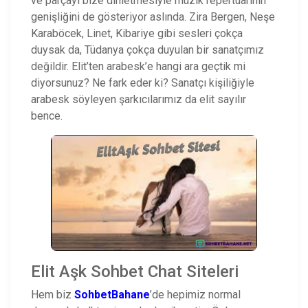
ve parçayı bize dinletmesiyle müzik repertuarının
genişliğini de gösteriyor aslında. Zira Bergen, Neşe
Karaböcek, Linet, Kibariye gibi sesleri çokça
duysak da, Tüdanya çokça duyulan bir sanatçımız
değildir. Elit’ten arabesk’e hangi ara geçtik mi
diyorsunuz? Ne fark eder ki? Sanatçı kişiliğiyle
arabesk söyleyen şarkıcılarımız da elit sayılır
bence.
Elit Aşk Sohbet Chat Siteleri
Hem biz
SohbetBahane
’de hepimiz normal